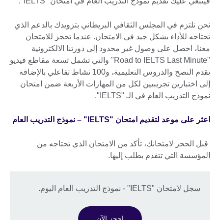
فينبغي عليك تقديم نموذج التدريب العام في امتحان "IELTS".
نحن نلتزم في المجلس الثقافي البريطاني بتزويدك بالدعم الذي
تحتاجه للأداء بشكل جيد في الامتحان. عندما تحجز للامتحان
معنا، احصل على وصول غير محدود إلى دورتنا الالكترونية
"Road to IELTS Last Minute" والتي تشمل تسعة مقاطع فيديو
تقدم النصح والدروس التعليمية، و100 نشاط تفاعلي بالإضافة
إلى اختبارين تجريبيين لكل من المهارات الأربعة ضمن امتحان
نموذج التدريب العام في الـ "IELTS".
اعثر على موعد لتقديم امتحان "IELTS" – نموذج التدريب العام
قبل الحجز لامتحانك، تأكد من الامتحان الذي تحتاجه من
المؤسسة التي تتقدم بطلب إليها.
سجل لامتحان "IELTS" - نموذج التدريب العام اليوم.
احجز الآن