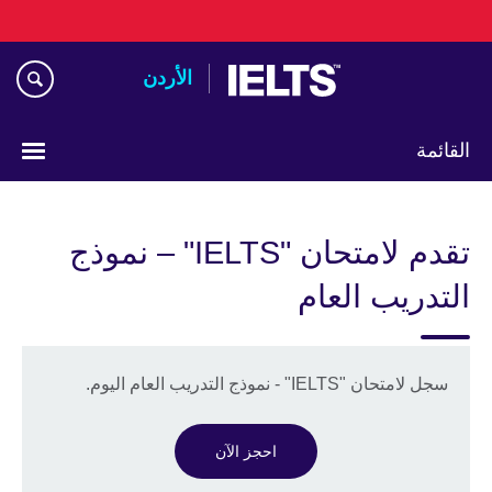
Skip
to
main
الأردن
content
القائمة
اختر
لغتك
تقدم لامتحان "IELTS" – نموذج
التدريب العام
سجل لامتحان "IELTS" - نموذج التدريب العام اليوم.
احجز الآن