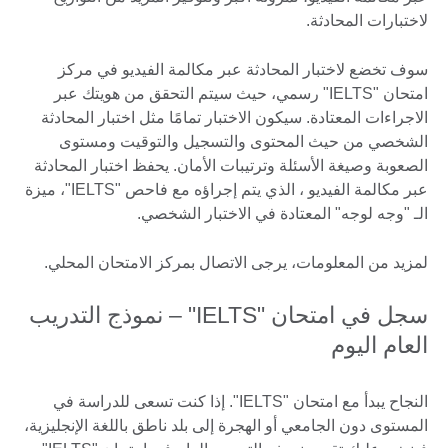
available.
لاختبارات المحادثة.
سوف تخضع لاختبار المحادثة عبر مكالمة الفيديو في مركز
امتحان "IELTS" رسمي، حيث سيتم التحقق من هويتك عبر
الاجراءات المعتادة. سيكون الاختبار تمامًا مثل اختبار المحادثة
الشخصي من حيث المحتوى والتسجيل والتوقيت ومستوى
الصعوبة وصيغة الأسئلة وترتيبات الأمان. يحفظ اختبار المحادثة
عبر مكالمة الفيديو ، الذي يتم إجراؤه مع فاحص "IELTS"، ميزة
الـ "وجه لوجه" المعتادة في الاختبار الشخصي.
لمزيد من المعلومات، يرجى الاتصال بمركز الامتحان المحلي.
سجل في امتحان "IELTS" – نموذج التدريب
العام اليوم
النجاح يبدأ مع امتحان "IELTS". إذا كنت تسعى للدراسة في
المستوى دون الجامعي أو الهجرة إلى بلد ناطق باللغة الإنجليزية،