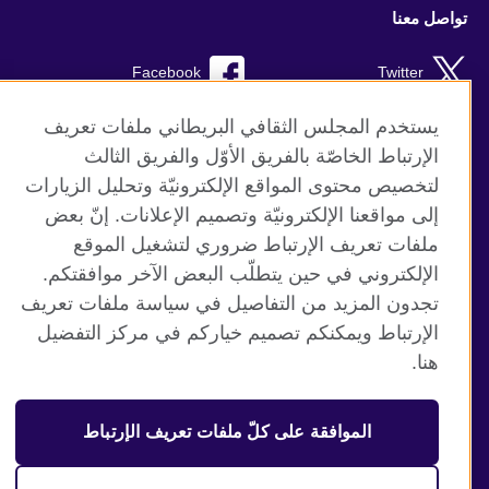
تواصل معنا
Facebook
Twitter
YouTube
RSS
يستخدم المجلس الثقافي البريطاني ملفات تعريف
الإرتباط الخاصّة بالفريق الأوّل والفريق الثالث
TikTok
لتخصيص محتوى المواقع الإلكترونيّة وتحليل الزيارات
إلى مواقعنا الإلكترونيّة وتصميم الإعلانات. إنّ بعض
ملفات تعريف الإرتباط ضروري لتشغيل الموقع
الإلكتروني في حين يتطلّب البعض الآخر موافقتكم.
موقع المجلس الثقافي البريطاني العالمي
تجدون المزيد من التفاصيل في سياسة ملفات تعريف
الخصوصية وشروط الاستخدام
الإرتباط ويمكنكم تصميم خياركم في مركز التفضيل
ملفات تعريف الإرتباط
هنا.
خارطة الموقع
الموافقة على كلّ ملفات تعريف الإرتباط
© 2026 British Council
منظمة المملكة المتحدة الدولية للعلاقات الثقافية والفرص
التعليمية. جمعية خيرية مسجلة تحت رقم 209131 (إنجلترا وويلز)