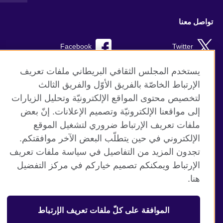
تواصل معنا
Facebook
Twitter
YouTube
RSS
يستخدم المجلس الثقافي البريطاني ملفات تعريف
الإرتباط الخاصّة بالفريق الأوّل والفريق الثالث
TikTok
لتخصيص محتوى المواقع الإلكترونيّة وتحليل الزيارات
إلى مواقعنا الإلكترونيّة وتصميم الإعلانات. إنّ بعض
ملفات تعريف الإرتباط ضروري لتشغيل الموقع
الإلكتروني في حين يتطلّب البعض الآخر موافقتكم.
موقع المجلس الثقافي البريطاني العالمي
تجدون المزيد من التفاصيل في سياسة ملفات تعريف
الخصوصية وشروط الاستخدام
الإرتباط ويمكنكم تصميم خياركم في مركز التفضيل
ملفات تعريف الإرتباط
هنا.
خارطة الموقع
الموافقة على كلّ ملفات تعريف الإرتباط
© 2026 British Council
منظمة المملكة المتحدة الدولية للعلاقات الثقافية والفرص