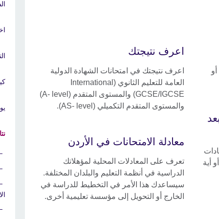
ال
اخ
اعرف نتيجتك
ال
أو
اعرف نتيجتك في امتحانات الشهادة الدولية
كي
العامة للتعليم الثانوي (International
GCSE/IGCSE) والمستوى المتقدم (A- level)
والمستوى المتقدم التكميلي (AS- level).
يو
عد
نت
معادلة الامتحانات في الأردن
ادات
تعرف على المعادلات المحلية لمؤهلاتك
و أية
الدراسية في أنظمة التعليم والبلدان المختلفة.
سيساعدك هذا الأمر في التخطيط للدراسة في
ال
الخارج أو التحويل إلى مؤسسة تعليمية أخرى.