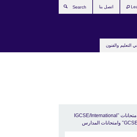
Le
اتصل بنا
Search
ي التعليم والفنون
امتحانات "IGCSE/International
GC" وامتحانات المدارس